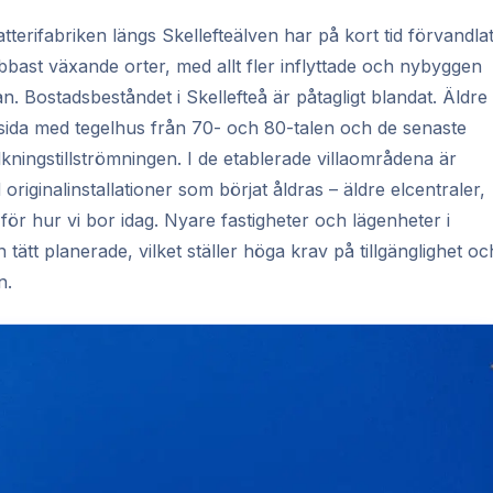
tterifabriken längs Skellefteälven har på kort tid förvandla
nabbast växande orter, med allt fler inflyttade och nybyggen
. Bostadsbeståndet i Skellefteå är påtagligt blandat. Äldre
vid sida med tegelhus från 70- och 80-talen och de senaste
kningstillströmningen. I de etablerade villaområdena är
riginalinstallationer som börjat åldras – äldre elcentraler,
ör hur vi bor idag. Nyare fastigheter och lägenheter i
tätt planerade, vilket ställer höga krav på tillgänglighet oc
n.