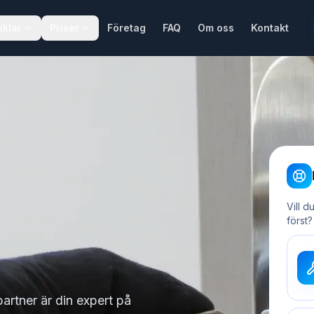
iklar
Priser
Företag
FAQ
Om oss
Kontakt
Vill d
först?
partner är din expert på