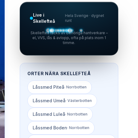
Live i
Hela Sverige · dygnet
runt
Skellefteå
Skellefteå täcks av behöriga hantverkare –
el, VVS, lås & avlopp, ofta på plats inom 1
timme.
ORTER NÄRA
SKELLEFTEÅ
Låssmed
Piteå
·
Norrbotten
Låssmed
Umeå
·
Västerbotten
Låssmed
Luleå
·
Norrbotten
Låssmed
Boden
·
Norrbotten