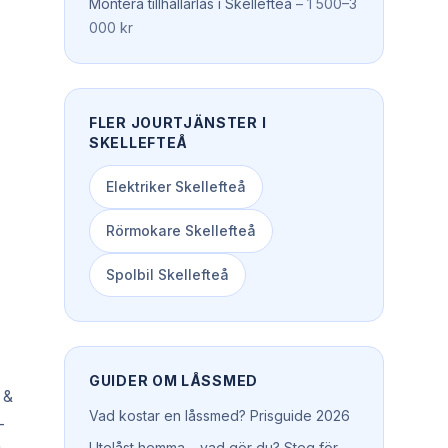
Montera tillhållarlås
i
Skellefteå
–
1 500–3
000 kr
FLER JOURTJÄNSTER I
SKELLEFTEÅ
Elektriker
Skellefteå
Rörmokare
Skellefteå
Spolbil
Skellefteå
GUIDER OM
LÅSSMED
 &
Vad kostar en låssmed? Prisguide 2026
–
Utelåst hemma – vad gör du? Steg för