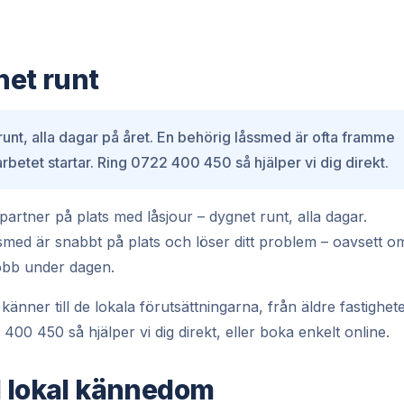
net runt
runt, alla dagar på året. En behörig låssmed är ofta framme
arbetet startar. Ring 0722 400 450 så hjälper vi dig direkt.
artner på plats med låsjour – dygnet runt, alla dagar.
ssmed är snabbt på plats och löser ditt problem – oavsett o
 jobb under dagen.
änner till de lokala förutsättningarna, från äldre fastighet
400 450 så hjälper vi dig direkt, eller boka enkelt online.
d lokal kännedom