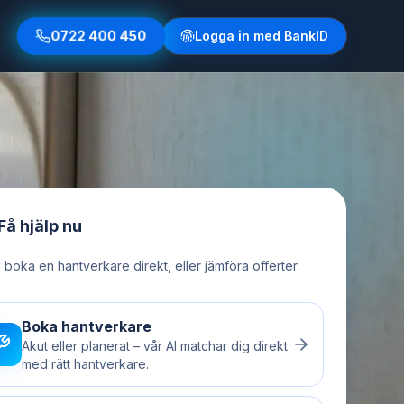
0722 400 450
Logga in med BankID
Få hjälp nu
u boka en hantverkare direkt, eller jämföra offerter
Boka hantverkare
Akut eller planerat – vår AI matchar dig direkt
med rätt hantverkare.