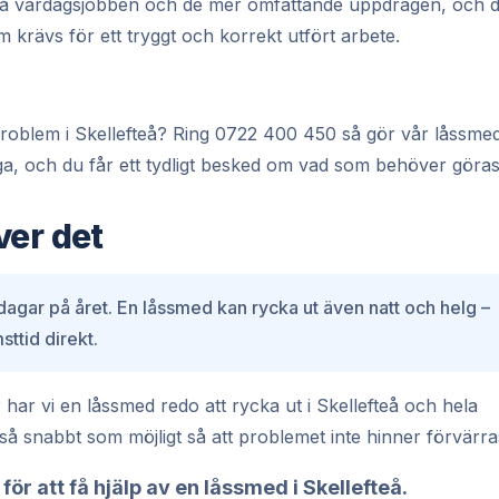
 små vardagsjobben och de mer omfattande uppdragen, och 
 krävs för ett tryggt och korrekt utfört arbete.
t problem i Skellefteå? Ring 0722 400 450 så gör vår låssme
ga, och du får ett tydligt besked om vad som behöver göras
ver det
a dagar på året. En låssmed kan rycka ut även natt och helg –
ttid direkt.
ar vi en låssmed redo att rycka ut i Skellefteå och hela
s så snabbt som möjligt så att problemet inte hinner förvärra
för att få hjälp av en låssmed i Skellefteå.