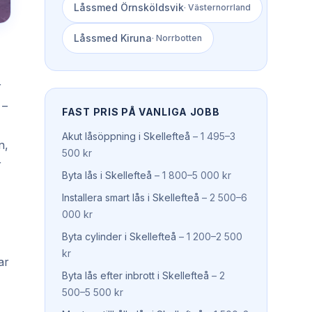
Låssmed
Örnsköldsvik
·
Västernorrland
Låssmed
Kiruna
·
Norrbotten
r
 –
FAST PRIS PÅ VANLIGA JOBB
Akut låsöppning
i
Skellefteå
–
1 495–3
n,
500 kr
r
Byta lås
i
Skellefteå
–
1 800–5 000 kr
Installera smart lås
i
Skellefteå
–
2 500–6
000 kr
Byta cylinder
i
Skellefteå
–
1 200–2 500
kr
ar
Byta lås efter inbrott
i
Skellefteå
–
2
500–5 500 kr