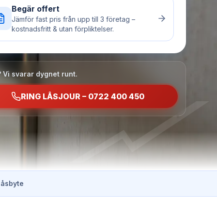
Begär offert
Jämför fast pris från upp till 3 företag –
kostnadsfritt & utan förpliktelser.
 Vi svarar dygnet runt.
RING LÅSJOUR – 0722 400 450
låsbyte