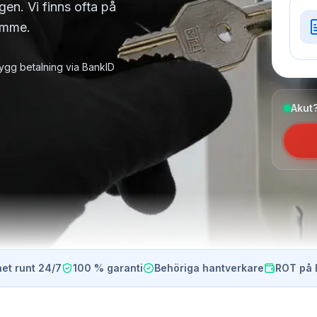
gen. Vi finns ofta på
timme.
ygg betalning via BankID
Akut?
et runt 24/7
100 % garanti
Behöriga hantverkare
ROT på 