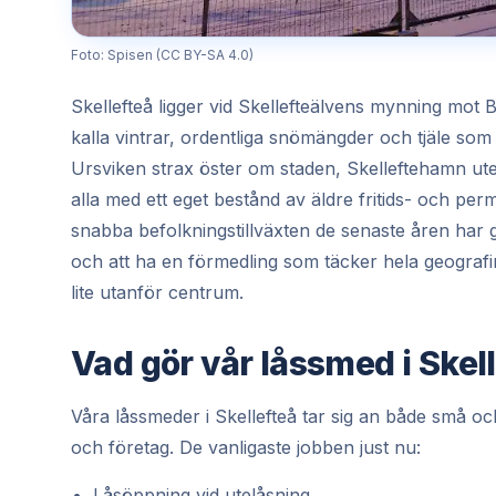
Foto: Spisen (CC BY-SA 4.0)
Skellefteå ligger vid Skellefteälvens mynning mot 
kalla vintrar, ordentliga snömängder och tjäle s
Ursviken strax öster om staden, Skelleftehamn ute
alla med ett eget bestånd av äldre fritids- och perma
snabba befolkningstillväxten de senaste åren har 
och att ha en förmedling som täcker hela geografin
lite utanför centrum.
Vad gör vår låssmed i Skel
Våra låssmeder i Skellefteå tar sig an både små o
och företag. De vanligaste jobben just nu:
Låsöppning vid utelåsning