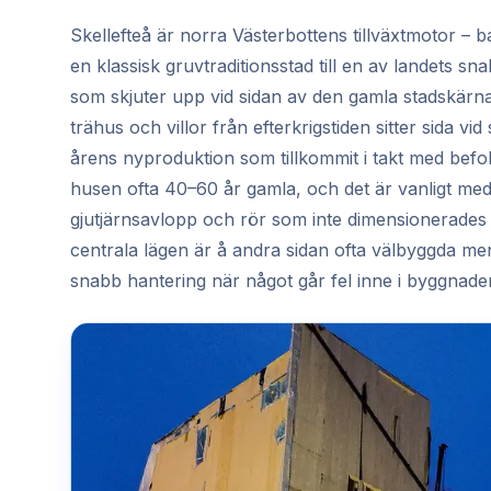
Skellefteå är norra Västerbottens tillväxtmotor – ba
en klassisk gruvtraditionsstad till en av landets s
som skjuter upp vid sidan av den gamla stadskärnan
trähus och villor från efterkrigstiden sitter sida 
årens nyproduktion som tillkommit i takt med befol
husen ofta 40–60 år gamla, och det är vanligt med o
gjutjärnsavlopp och rör som inte dimensionerades f
centrala lägen är å andra sidan ofta välbyggda men 
snabb hantering när något går fel inne i byggnade