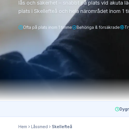
lås och säkerhet – snabbt på plats vid akuta lä
plats i Skellefteå och hela närområdet inom 1 
Ofta på plats inom 1 timme
Behöriga & försäkrade
Tr
Dygn
Hem
Låssmed
Skellefteå