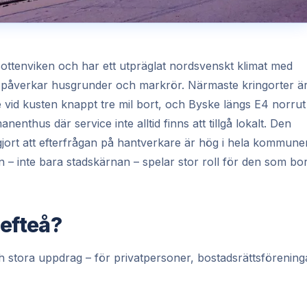
Bottenviken och har ett utpräglat nordsvenskt klimat med
om påverkar husgrunder och markrör. Närmaste kringorter ä
 vid kusten knappt tre mil bort, och Byske längs E4 norrut
nenthus där service inte alltid finns att tillgå lokalt. Den
gjort att efterfrågan på hantverkare är hög i hela kommune
 – inte bara stadskärnan – spelar stor roll för den som bo
lefteå?
ch stora uppdrag – för privatpersoner, bostadsrättsförening