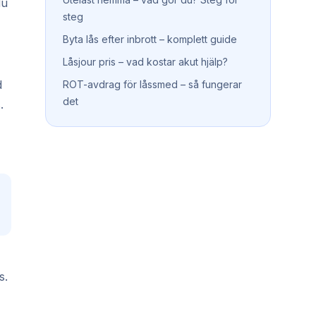
du
steg
Byta lås efter inbrott – komplett guide
Låsjour pris – vad kostar akut hjälp?
d
ROT-avdrag för låssmed – så fungerar
det
.
s.