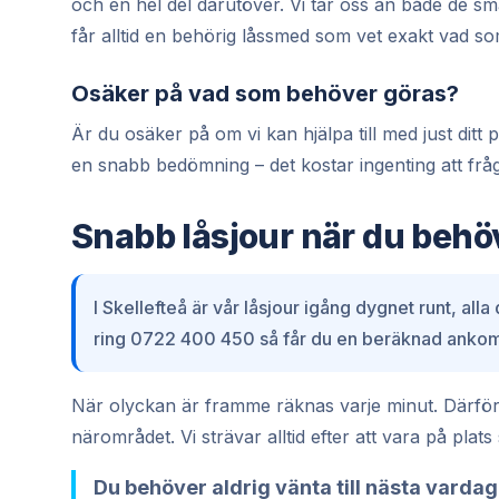
och en hel del därutöver. Vi tar oss an både de
får alltid en behörig låssmed som vet exakt vad som
Osäker på vad som behöver göras?
Är du osäker på om vi kan hjälpa till med just dit
en snabb bedömning – det kostar ingenting att frå
Snabb låsjour när du behö
I Skellefteå är vår låsjour igång dygnet runt, all
ring 0722 400 450 så får du en beräknad ankoms
När olyckan är framme räknas varje minut. Därför h
närområdet. Vi strävar alltid efter att vara på plat
Du behöver aldrig vänta till nästa vardag 