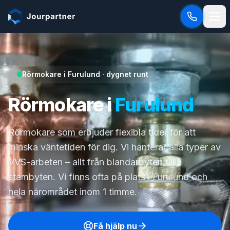
Hoppa till innehåll
Rörmokare i Furulund · dygnet runt
Rörmokare i
Furulund
Rörmokare som erbjuder flexibla tider för att
minska väntetiden för dig. Vi hanterar alla typer av
VVS-arbeten – allt från blandarbyten till
stambyten. Vi finns ofta på plats i Furulund och
hela närområdet inom 1 timme.
Få hjälp nu