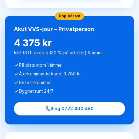
Populärast
Akut VVS-jour – Privatperson
4 375 kr
Inkl. ROT-avdrag (30 % på arbetet) & moms.
På plats inom 1 timme
Återkommande kund: 3 780 kr
Resa tillkommer
Dygnet runt 24/7
Ring
0722 400 450