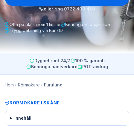
eller ring
0722 400 450
Ofta på plats inom 1 timme
Behöriga & försäkrade
Trygg betalning via BankID
Dygnet runt 24/7
100 % garanti
Behöriga hantverkare
ROT-avdrag
Hem
Rörmokare
Furulund
RÖRMOKARE
I
SKÅNE
Innehåll