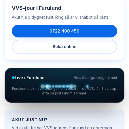
VVS-jour
i
Furulund
Akut hjälp dygnet runt. Ring så är vi snabbt på plats.
0722 400 450
Boka online
Live i Furulund
Hela Sverige · dygnet runt
Furulund täcks av behöriga hantverkare – el, VVS, lås & avlopp,
ofta på plats inom 1 timme.
AKUT JUST NU?
Vid akuta fel har
VVS-jouren
i
Furulund
en egen sida