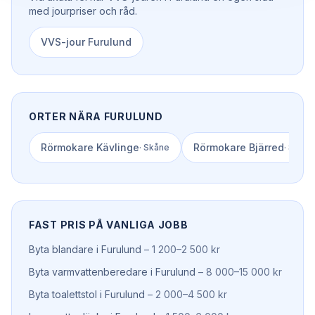
med jourpriser och råd.
VVS-jour
Furulund
ORTER NÄRA
FURULUND
Rörmokare
Kävlinge
Rörmokare
Bjärred
·
Skåne
·
Skåne
FAST PRIS PÅ VANLIGA JOBB
Byta blandare
i
Furulund
–
1 200–2 500 kr
Byta varmvattenberedare
i
Furulund
–
8 000–15 000 kr
Byta toalettstol
i
Furulund
–
2 000–4 500 kr