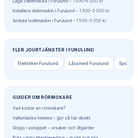
Laga vattenläcka
i
Furulund
–
1 500–6 000 kr
Installera diskmaskin
i
Furulund
–
1 500–3 000 kr
Ansluta tvättmaskin
i
Furulund
–
1 500–3 000 kr
FLER JOURTJÄNSTER I
FURULUND
Elektriker
Furulund
Låssmed
Furulund
Spolbil
F
GUIDER OM
RÖRMOKARE
Vad kostar en rörmokare?
Vattenläcka hemma – gör så här direkt
Stopp i avloppet – orsaker och åtgärder
Byta varmvattenberedare – guide och pris